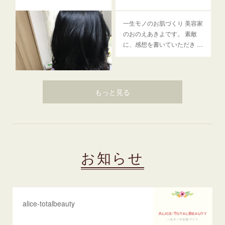
一生モノのお肌づくり 美容家
のおのえあきよです。 素敵
に、感想を書いていただき …
もっと見る
今日のお客様
お知らせ
エステ…
alice-totalbeauty