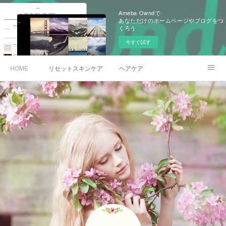
Ameba Owndで
あなただけのホームページやブログをつ
くろう
今すぐ試す
HOME
リセットスキンケア
ヘアケア
予約サイトへ
BLOG