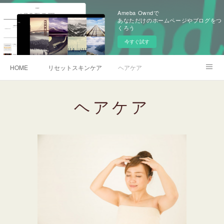
Ameba Owndで
あなただけのホームページやブログをつ
くろう
今すぐ試す
HOME
リセットスキンケア
ヘアケア
予約サイトへ
BLOG
ヘアケア