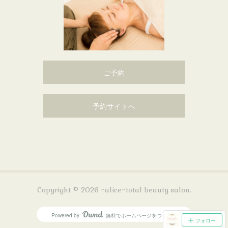
ご予約
予約サイトへ
Copyright ©
2026
~alice~total beauty salon
.
Powered by
無料でホームページをつくろう
AmebaOwnd
フォロー