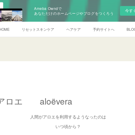
Ameba Owndで
今す
あなただけのホームページやブログをつくろう
HOME
リセットスキンケア
ヘアケア
予約サイトへ
BLO
ロエ aloëvera
人間がアロエを利用するようなったのは
いつ頃から？