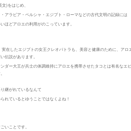
英文)をはじめ、
ド・アラビア・ペルシャ・エジプト・ローマなどの古代文明の記録には
いいほどアロエの利用がのこっています。
に、実在したエジプトの女王クレオパトラも、美容と健康のために、アロ
深い伝説があります。
サンダー大王が兵士の体調維持にアロエを携帯させたタコとは有名なエ
す。
語り継がれているなんて
められているとゆうことではなくよね！
すごいことです。