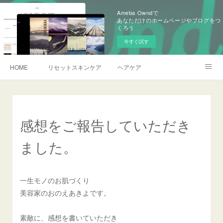
Ameba Owndで
あなただけのホームページやブログをつ
くろう
今すぐ試す
HOME
リセットスキンケア
ヘアケア
予約サイトへ
BLOG
感想をご報告していただき
ました。
一生モノのお肌づくり
美容家のおのえあきよです。
素敵に、感想を書いていただき