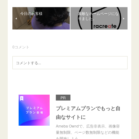
今日のお客様
素敵なホームページにな
りました。
0
コメント
PR
プレミアムプランでもっと自
由なサイトに
Ameba Owndで、広告非表示、画像容
量無制限、ページ数無制限などの機能
を開放しよう。