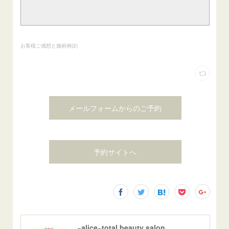
お客様ご感想と施術例
(
2
)
メールフォームからのご予約
予約サイトへ
~alice~total beauty salon