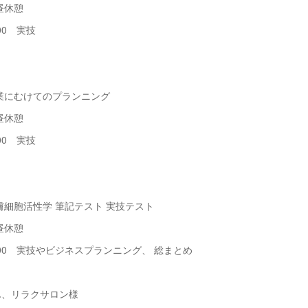
昼休憩
00 実技
開業にむけてのプランニング
昼休憩
00 実技
皮膚細胞活性学 筆記テスト 実技テスト
昼休憩
6：00 実技やビジネスプランニング、 総まとめ
ん、リラクサロン様