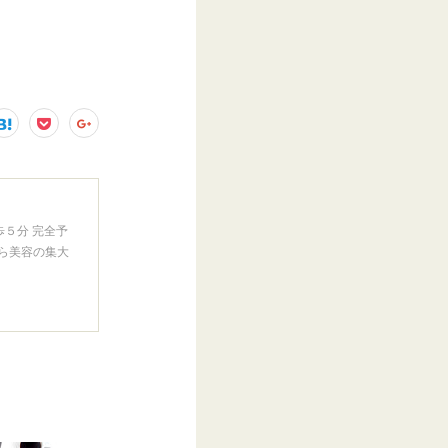
５分 完全予
ら美容の集大