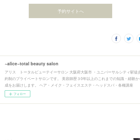
予約サイトへ
~alice~total beauty salon
アリス トータルビューテイーサロン 大阪府大阪市 ・ユニバーサルシティ駅徒歩
約制のプライベートサロンです。 美容師歴３0年以上のこれまでの知識・経験か
成をお届けします。 ヘア・メイク・フェイスエステ・ヘッドスパ・各種講座
フォロー