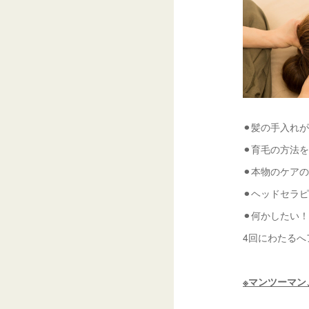
⚫︎髪の手入れ
⚫︎育毛の方法
⚫︎本物のケア
⚫︎ヘッドセラ
⚫︎何かしたい！
4回にわたる
※マンツーマン