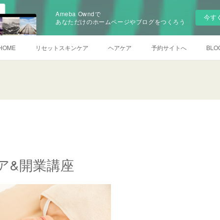
Ameba Owndで
今す
あなただけのホームページやブログをつくろう
HOME
リセットスキンケア
ヘアケア
予約サイトへ
BLO
ア&開業講座